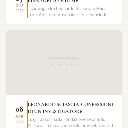
PIRANDELLO. E DI ME
GIU
Il carteggio tra Leonardo Sciascia e Maria
2025
Luisa Aguirre d'Amico inizia e si conclude
all’insegna dell'eredità di Pirandello e si
alimenta di ...
LEONARDO SCIASCIA-CONFESSIONI
08
DI UN INVESTIGATORE
APR
Luigi Tassoni sulla Fondazione Leonardo
2025
Sciascia, in occasione della presentazione del