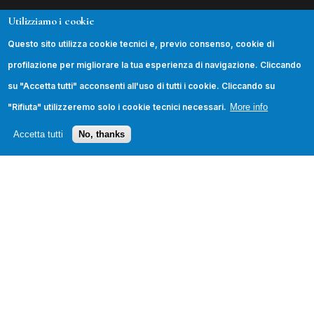
Utilizziamo i cookie
INFORMAZIONI
Questo sito utilizza cookie tecnici e, previo consenso, cookie di
La Fondazione
profilazione per migliorare la tua esperienza di navigazione. Cliccando
Podcast
su "Accetta tutti" acconsenti all'uso di tutti i cookie. Cliccando su
Contatti
"Rifiuta" utilizzeremo solo i cookie tecnici necessari.
More info
Trasparenza
Accetta tutti
No, thanks
SEGUICI
© 2026 Fondazione Leonardo Sciascia. Tutti i diritti
riservati.
Privacy Policy
·
Cookie Policy
·
Credits