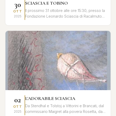
30
SCIASCIA E TOBINO
Il prossimo 31 ottobre alle ore 15:30, presso la
OTT
Fondazione Leonardo Sciascia di Racalmuto,
2025
si terrà un convegno dedicato al profondo
legame umano ...
02
L'ADORABILE SCIASCIA
Da Stendhal e Tolstoj a Vittorini e Brancati, dal
OTT
commissario Maigret alla povera Rosetta, dal
2025