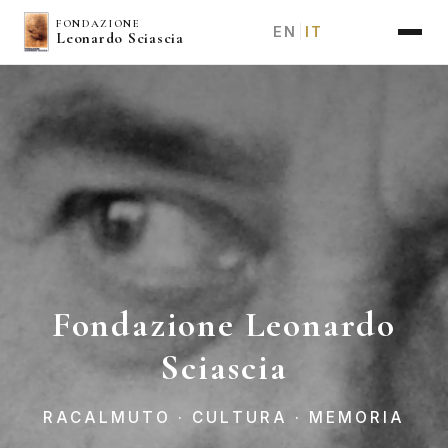
Salta
FONDAZIONE
EN
IT
|
Leonardo Sciascia
al
contenuto
principale
Fondazione Leonardo
Sciascia
RACALMUTO · CULTURA · MEMORIA