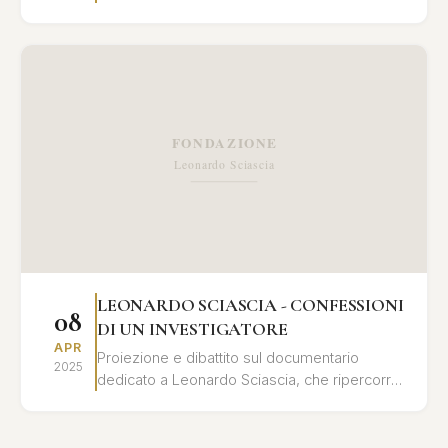
libro "Leonardo Sciascia - confessioni di un
investigatore"...
LEONARDO SCIASCIA - CONFESSIONI
08
DI UN INVESTIGATORE
APR
Proiezione e dibattito sul documentario
2025
dedicato a Leonardo Sciascia, che ripercorre
la sua vita e le sue opere attraverso
testimonianze, documenti...