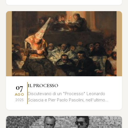
cavaliere Chevalley al principe Myškin, dalle
l...
07
IL PROCESSO
Discutevano di un "Processo" Leonardo
AGO
Sciascia e Pier Paolo Pasolini, nell'ultimo
2025
tempo che precedette l'assassinio del poeta:
un processo all'inte...