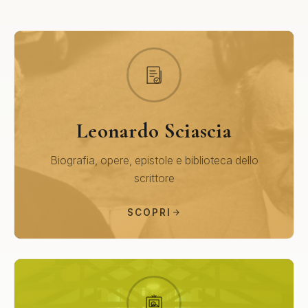
Leonardo Sciascia
Biografia, opere, epistole e biblioteca dello
scrittore
SCOPRI