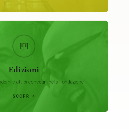
Edizioni
aderni e atti di convegni della Fondazione
SCOPRI