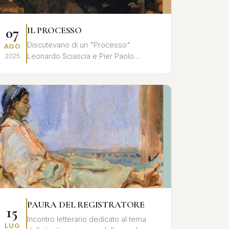
07
IL PROCESSO
Discutevano di un "Processo"
AGO
Leonardo Sciascia e Pier Paolo
2025
Pasolini, nell'ultimo tempo che
precedette l'assassinio del poeta: un
processo all'inte...
PAURA DEL REGISTRATORE
15
Incontro letterario dedicato al tema
LUG