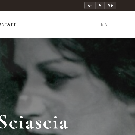
A+
A
A−
EN
IT
ONTATTI
|
Sciascia