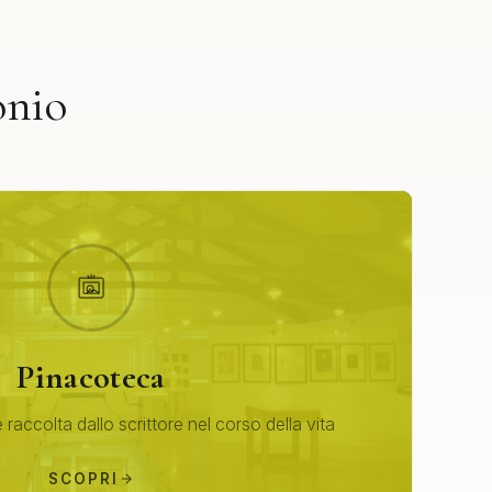
onio
Pinacoteca
 raccolta dallo scrittore nel corso della vita
SCOPRI