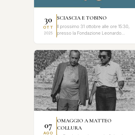
30
SCIASCIA E TOBINO
Il prossimo 31 ottobre alle ore 15:30,
OTT
presso la Fondazione Leonardo
2025
Sciascia di Racalmuto, si terrà un
convegno dedicato al profondo
legame umano ...
OMAGGIO A MATTEO
07
COLLURA
AGO