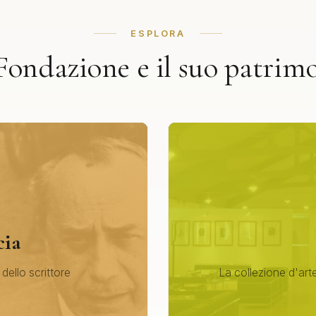
ESPLORA
Fondazione e il suo patrim
cia
 dello scrittore
La collezione d'arte