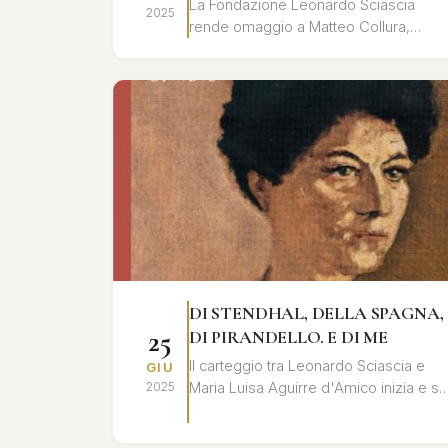
La Fondazione Leonardo Sciascia
2025
rende omaggio a Matteo Collura,
biografo e studioso dell'opera di
Leonardo Sciascia, con una giornata di
studi e ri...
DI STENDHAL, DELLA SPAGNA,
25
DI PIRANDELLO. E DI ME
Il carteggio tra Leonardo Sciascia e
GIU
Maria Luisa Aguirre d'Amico inizia e si
2025
conclude all’insegna dell'eredità di
Pirandello e si alimenta di ...