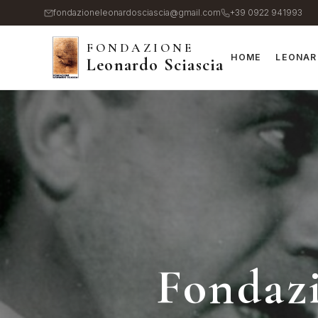
Salta
fondazioneleonardosciascia@gmail.com
+39 0922 941993
al
FONDAZIONE
contenuto
HOME
LEONAR
Leonardo Sciascia
principale
Fondazi