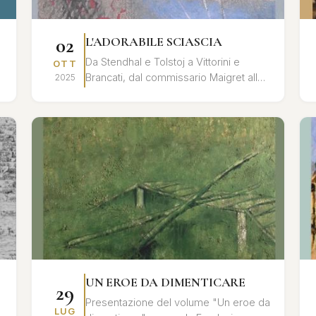
02
L'ADORABILE SCIASCIA
Da Stendhal e Tolstoj a Vittorini e
OTT
Brancati, dal commissario Maigret alla
2025
povera Rosetta, dal cavaliere
Chevalley al principe Myškin, dalle l...
UN EROE DA DIMENTICARE
29
Presentazione del volume "Un eroe da
LUG