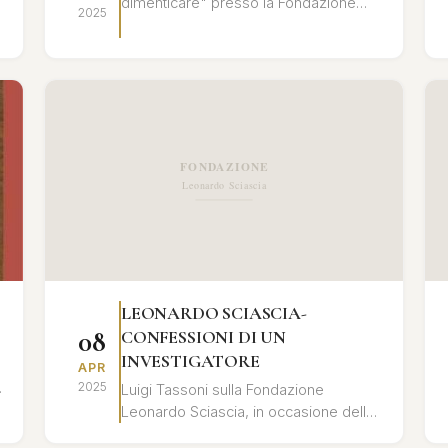
dimenticare" presso la Fondazione
2025
Leonardo Sciascia. Un'analisi
approfondita del rapporto tra memoria
storica ...
LEONARDO SCIASCIA-
08
CONFESSIONI DI UN
INVESTIGATORE
APR
2025
Luigi Tassoni sulla Fondazione
Leonardo Sciascia, in occasione della
presentazione del libro "Leonardo