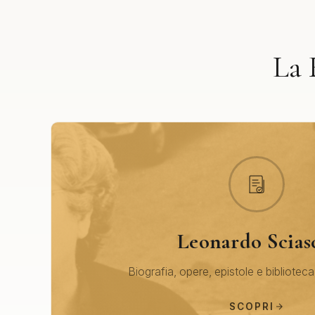
La 
Leonardo Scias
Biografia, opere, epistole e biblioteca
SCOPRI