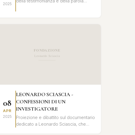
della testimonianza e della parola
2025
registrata nell'opera di Leonardo
Sciascia, con letture e interventi critici.
LEONARDO SCIASCIA -
08
CONFESSIONI DI UN
INVESTIGATORE
APR
2025
Proiezione e dibattito sul documentario
dedicato a Leonardo Sciascia, che
ripercorre la sua vita e le sue opere