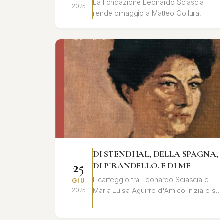
La Fondazione Leonardo Sciascia
2025
rende omaggio a Matteo Collura,
biografo e studioso dell'opera di
Leonardo Sciascia, con una giornata di
studi e ri...
DI STENDHAL, DELLA SPAGNA,
25
DI PIRANDELLO. E DI ME
Il carteggio tra Leonardo Sciascia e
GIU
Maria Luisa Aguirre d'Amico inizia e si
2025
conclude all’insegna dell'eredità di
Pirandello e si alimenta di ...