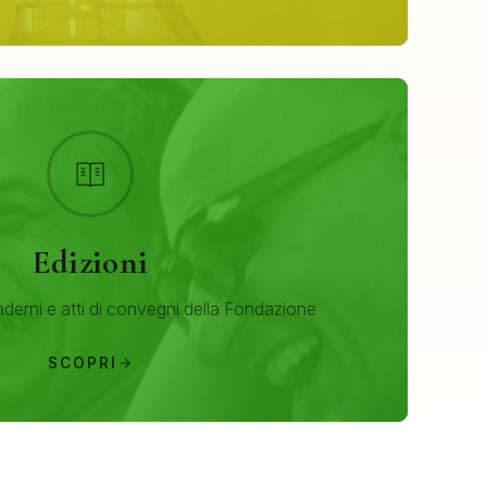
Edizioni
aderni e atti di convegni della Fondazione
SCOPRI