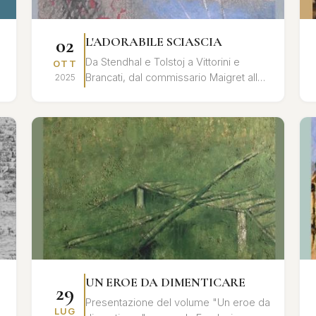
02
L'ADORABILE SCIASCIA
Da Stendhal e Tolstoj a Vittorini e
OTT
Brancati, dal commissario Maigret alla
2025
povera Rosetta, dal cavaliere
Chevalley al principe Myškin, dalle l...
UN EROE DA DIMENTICARE
29
Presentazione del volume "Un eroe da
LUG