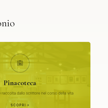
onio
Pinacoteca
 raccolta dallo scrittore nel corso della vita
SCOPRI