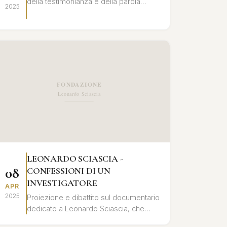
della testimonianza e della parola
2025
registrata nell'opera di Leonardo
Sciascia, con letture e interventi critici.
LEONARDO SCIASCIA -
08
CONFESSIONI DI UN
INVESTIGATORE
APR
2025
Proiezione e dibattito sul documentario
dedicato a Leonardo Sciascia, che
ripercorre la sua vita e le sue opere