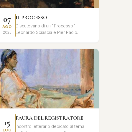
07
IL PROCESSO
Discutevano di un "Processo"
AGO
Leonardo Sciascia e Pier Paolo
2025
Pasolini, nell'ultimo tempo che
precedette l'assassinio del poeta: un
processo all'inte...
PAURA DEL REGISTRATORE
15
Incontro letterario dedicato al tema
LUG