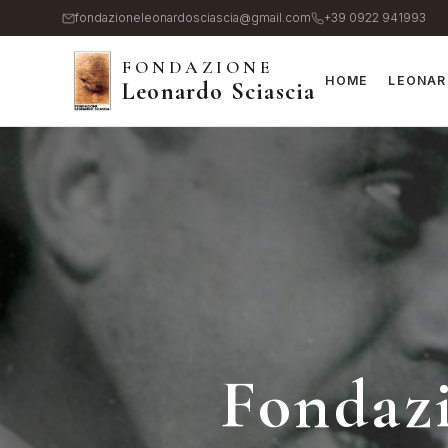
Salta
fondazioneleonardosciascia@gmail.com
+39 0922 941993
al
FONDAZIONE
contenuto
HOME
LEONAR
Leonardo Sciascia
principale
Fondazi