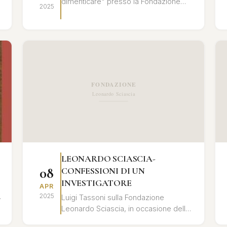
dimenticare" presso la Fondazione
2025
Leonardo Sciascia. Un'analisi
approfondita del rapporto tra memoria
storica ...
LEONARDO SCIASCIA-
08
CONFESSIONI DI UN
INVESTIGATORE
APR
2025
Luigi Tassoni sulla Fondazione
Leonardo Sciascia, in occasione della
presentazione del libro "Leonardo