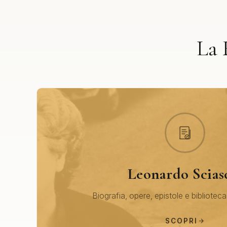
La 
Leonardo Scias
Biografia, opere, epistole e biblioteca
SCOPRI