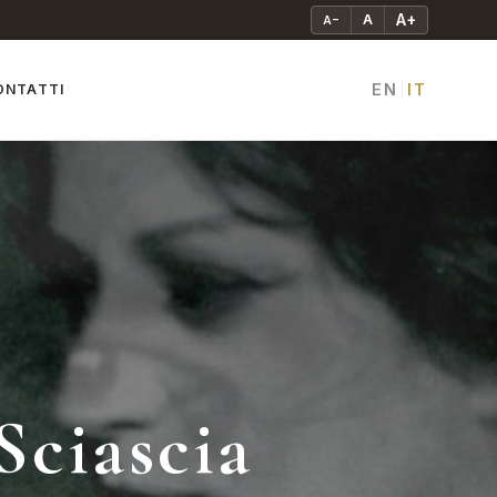
A+
A
A−
EN
IT
ONTATTI
|
Sciascia