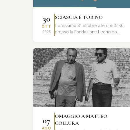
30
SCIASCIA E TOBINO
Il prossimo 31 ottobre alle ore 15:30,
OTT
presso la Fondazione Leonardo
2025
Sciascia di Racalmuto, si terrà un
convegno dedicato al profondo
legame umano ...
OMAGGIO A MATTEO
07
COLLURA
AGO