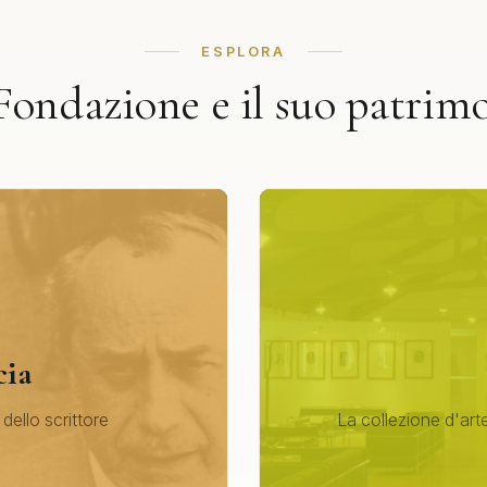
ESPLORA
Fondazione e il suo patrim
cia
 dello scrittore
La collezione d'arte