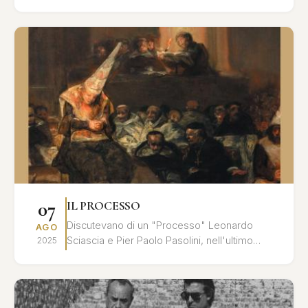
cavaliere Chevalley al principe Myškin, dalle
l...
07
IL PROCESSO
Discutevano di un "Processo" Leonardo
AGO
Sciascia e Pier Paolo Pasolini, nell'ultimo
2025
tempo che precedette l'assassinio del poeta:
un processo all'inte...