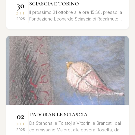
30
SCIASCIA E TOBINO
Il prossimo 31 ottobre alle ore 15:30, presso la
OTT
Fondazione Leonardo Sciascia di Racalmuto,
2025
si terrà un convegno dedicato al profondo
legame umano ...
02
L'ADORABILE SCIASCIA
Da Stendhal e Tolstoj a Vittorini e Brancati, dal
OTT
commissario Maigret alla povera Rosetta, dal
2025