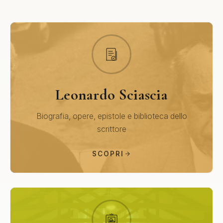
Leonardo Sciascia
Biografia, opere, epistole e biblioteca dello
scrittore
SCOPRI