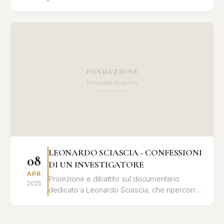
libro "Leonardo Sciascia - confessioni di un
investigatore"...
LEONARDO SCIASCIA - CONFESSIONI
08
DI UN INVESTIGATORE
APR
Proiezione e dibattito sul documentario
2025
dedicato a Leonardo Sciascia, che ripercorre
la sua vita e le sue opere attraverso
testimonianze, documenti...