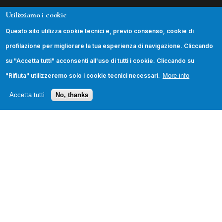
Utilizziamo i cookie
INFORMAZIONI
Questo sito utilizza cookie tecnici e, previo consenso, cookie di
La Fondazione
profilazione per migliorare la tua esperienza di navigazione. Cliccando
Podcast
su "Accetta tutti" acconsenti all'uso di tutti i cookie. Cliccando su
Contatti
"Rifiuta" utilizzeremo solo i cookie tecnici necessari.
More info
Trasparenza
Accetta tutti
No, thanks
SEGUICI
© 2026 Fondazione Leonardo Sciascia. Tutti i diritti
riservati.
Privacy Policy
·
Cookie Policy
·
Credits