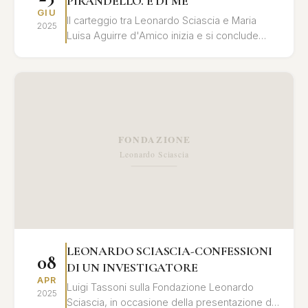
PIRANDELLO. E DI ME
GIU
Il carteggio tra Leonardo Sciascia e Maria
2025
Luisa Aguirre d'Amico inizia e si conclude
all’insegna dell'eredità di Pirandello e si
alimenta di ...
LEONARDO SCIASCIA-CONFESSIONI
08
DI UN INVESTIGATORE
APR
Luigi Tassoni sulla Fondazione Leonardo
2025
Sciascia, in occasione della presentazione del