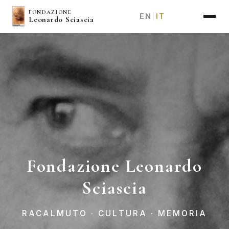
Salta
FONDAZIONE
EN
IT
|
Leonardo Sciascia
al
contenuto
principale
Fondazione Leonardo
Sciascia
RACALMUTO · CULTURA · MEMORIA