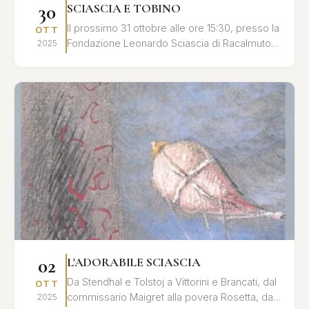
30
SCIASCIA E TOBINO
Il prossimo 31 ottobre alle ore 15:30, presso la
OTT
Fondazione Leonardo Sciascia di Racalmuto,
2025
si terrà un convegno dedicato al profondo
legame umano ...
02
L'ADORABILE SCIASCIA
Da Stendhal e Tolstoj a Vittorini e Brancati, dal
OTT
commissario Maigret alla povera Rosetta, dal
2025