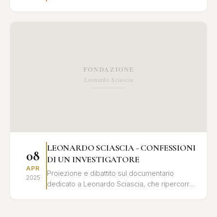
libro "Leonardo Sciascia - confessioni di un
investigatore"...
LEONARDO SCIASCIA - CONFESSIONI
08
DI UN INVESTIGATORE
APR
Proiezione e dibattito sul documentario
2025
dedicato a Leonardo Sciascia, che ripercorre
la sua vita e le sue opere attraverso
testimonianze, documenti...