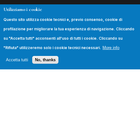
Utilizziamo i cookie
INFORMAZIONI
Questo sito utilizza cookie tecnici e, previo consenso, cookie di
La Fondazione
profilazione per migliorare la tua esperienza di navigazione. Cliccando
Podcast
su "Accetta tutti" acconsenti all'uso di tutti i cookie. Cliccando su
Contatti
"Rifiuta" utilizzeremo solo i cookie tecnici necessari.
More info
Trasparenza
Accetta tutti
No, thanks
SEGUICI
© 2026 Fondazione Leonardo Sciascia. Tutti i diritti
riservati.
Privacy Policy
·
Cookie Policy
·
Credits