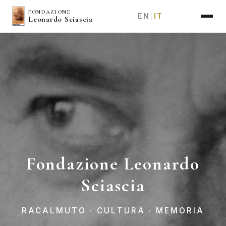
Salta
FONDAZIONE
EN
IT
|
Leonardo Sciascia
al
contenuto
principale
Fondazione Leonardo
Sciascia
RACALMUTO · CULTURA · MEMORIA