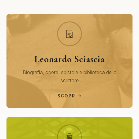
Leonardo Sciascia
Biografia, opere, epistole e biblioteca dello
scrittore
SCOPRI