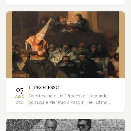
cavaliere Chevalley al principe Myškin, dalle
l...
07
IL PROCESSO
Discutevano di un "Processo" Leonardo
AGO
Sciascia e Pier Paolo Pasolini, nell'ultimo
2025
tempo che precedette l'assassinio del poeta:
un processo all'inte...