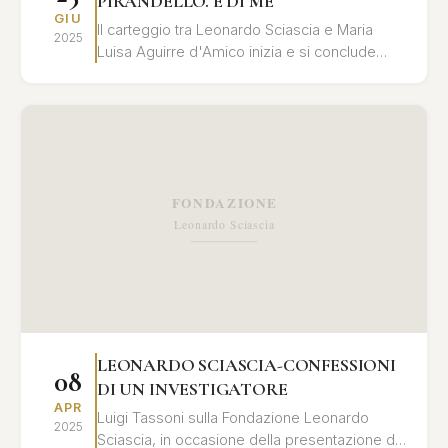
PIRANDELLO. E DI ME
GIU
Il carteggio tra Leonardo Sciascia e Maria
2025
Luisa Aguirre d'Amico inizia e si conclude
all’insegna dell'eredità di Pirandello e si
alimenta di ...
LEONARDO SCIASCIA-CONFESSIONI
08
DI UN INVESTIGATORE
APR
Luigi Tassoni sulla Fondazione Leonardo
2025
Sciascia, in occasione della presentazione del