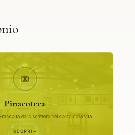
onio
Pinacoteca
 raccolta dallo scrittore nel corso della vita
SCOPRI