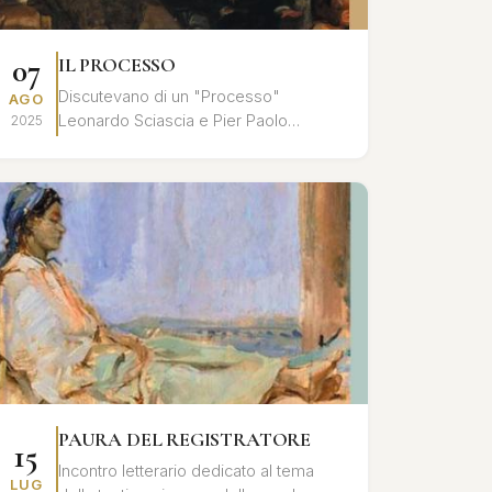
07
IL PROCESSO
Discutevano di un "Processo"
AGO
Leonardo Sciascia e Pier Paolo
2025
Pasolini, nell'ultimo tempo che
precedette l'assassinio del poeta: un
processo all'inte...
PAURA DEL REGISTRATORE
15
Incontro letterario dedicato al tema
LUG