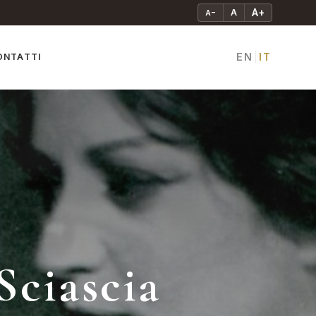
A+
A
A−
EN
IT
ONTATTI
|
Sciascia