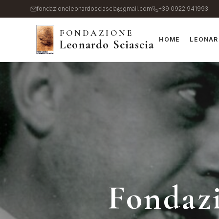
Salta
fondazioneleonardosciascia@gmail.com
+39 0922 941993
al
FONDAZIONE
contenuto
HOME
LEONAR
Leonardo Sciascia
principale
Fondazi