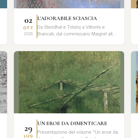
02
L'ADORABILE SCIASCIA
Da Stendhal e Tolstoj a Vittorini e
OTT
Brancati, dal commissario Maigret alla
2025
povera Rosetta, dal cavaliere
Chevalley al principe Myškin, dalle l...
UN EROE DA DIMENTICARE
29
Presentazione del volume "Un eroe da
LUG