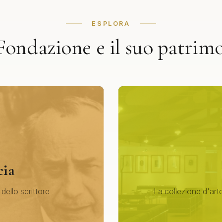
ESPLORA
Fondazione e il suo patrim
cia
 dello scrittore
La collezione d'arte