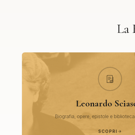
La 
Leonardo Scias
Biografia, opere, epistole e biblioteca
SCOPRI