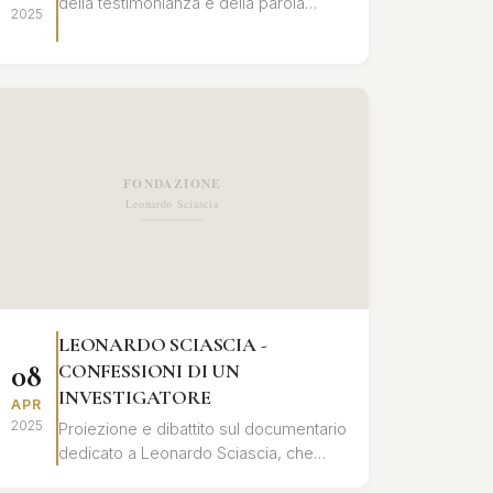
della testimonianza e della parola
2025
registrata nell'opera di Leonardo
Sciascia, con letture e interventi critici.
LEONARDO SCIASCIA -
08
CONFESSIONI DI UN
INVESTIGATORE
APR
2025
Proiezione e dibattito sul documentario
dedicato a Leonardo Sciascia, che
ripercorre la sua vita e le sue opere