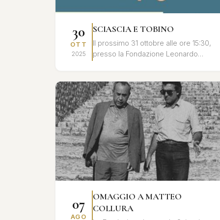
30
SCIASCIA E TOBINO
Il prossimo 31 ottobre alle ore 15:30,
OTT
presso la Fondazione Leonardo
2025
Sciascia di Racalmuto, si terrà un
convegno dedicato al profondo
legame umano ...
OMAGGIO A MATTEO
07
COLLURA
AGO