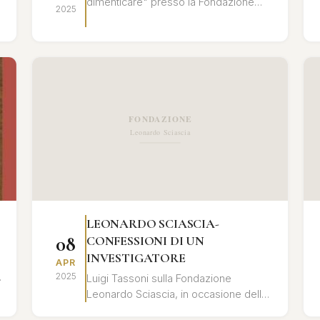
dimenticare" presso la Fondazione
2025
Leonardo Sciascia. Un'analisi
approfondita del rapporto tra memoria
storica ...
LEONARDO SCIASCIA-
08
CONFESSIONI DI UN
INVESTIGATORE
APR
2025
Luigi Tassoni sulla Fondazione
Leonardo Sciascia, in occasione della
presentazione del libro "Leonardo