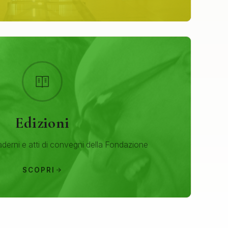
Edizioni
aderni e atti di convegni della Fondazione
SCOPRI