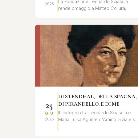
La Fondazione Leonardo Sciascia
2025
rende omaggio a Matteo Collura,
biografo e studioso dell'opera di
Leonardo Sciascia, con una giornata di
studi e ri...
DI STENDHAL, DELLA SPAGNA,
25
DI PIRANDELLO. E DI ME
Il carteggio tra Leonardo Sciascia e
GIU
Maria Luisa Aguirre d'Amico inizia e si
2025
conclude all’insegna dell'eredità di
Pirandello e si alimenta di ...