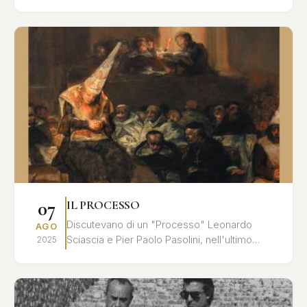
cavaliere Chevalley al principe Myškin, dalle
l...
07
IL PROCESSO
Discutevano di un "Processo" Leonardo
AGO
Sciascia e Pier Paolo Pasolini, nell'ultimo
2025
tempo che precedette l'assassinio del poeta:
un processo all'inte...