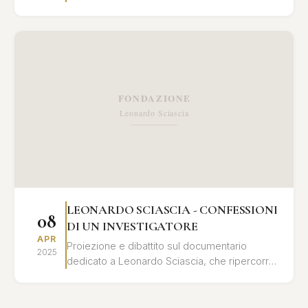
libro "Leonardo Sciascia - confessioni di un
investigatore"...
LEONARDO SCIASCIA - CONFESSIONI
08
DI UN INVESTIGATORE
APR
Proiezione e dibattito sul documentario
2025
dedicato a Leonardo Sciascia, che ripercorre
la sua vita e le sue opere attraverso
testimonianze, documenti...