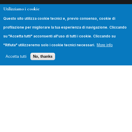
Utilizziamo i cookie
INFORMAZIONI
Questo sito utilizza cookie tecnici e, previo consenso, cookie di
La Fondazione
profilazione per migliorare la tua esperienza di navigazione. Cliccando
Podcast
su "Accetta tutti" acconsenti all'uso di tutti i cookie. Cliccando su
Contatti
"Rifiuta" utilizzeremo solo i cookie tecnici necessari.
More info
Trasparenza
Accetta tutti
No, thanks
SEGUICI
© 2026 Fondazione Leonardo Sciascia. Tutti i diritti
riservati.
Privacy Policy
·
Cookie Policy
·
Credits