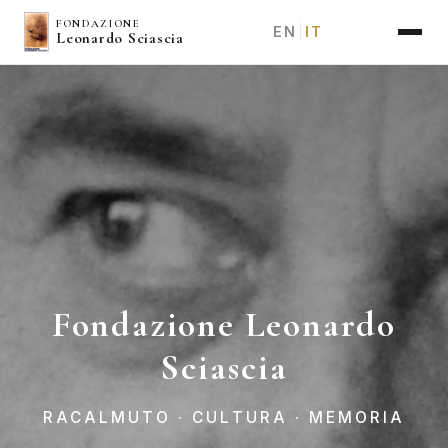
Salta
FONDAZIONE
EN
IT
|
Leonardo Sciascia
al
contenuto
principale
Fondazione Leonardo
Sciascia
RACALMUTO · CULTURA · MEMORIA