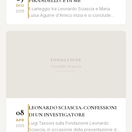
PIRANDELLO. E DI ME
GIU
Il carteggio tra Leonardo Sciascia e Maria
2025
Luisa Aguirre d'Amico inizia e si conclude
all’insegna dell'eredità di Pirandello e si
alimenta di ...
LEONARDO SCIASCIA-CONFESSIONI
08
DI UN INVESTIGATORE
APR
Luigi Tassoni sulla Fondazione Leonardo
2025
Sciascia, in occasione della presentazione del