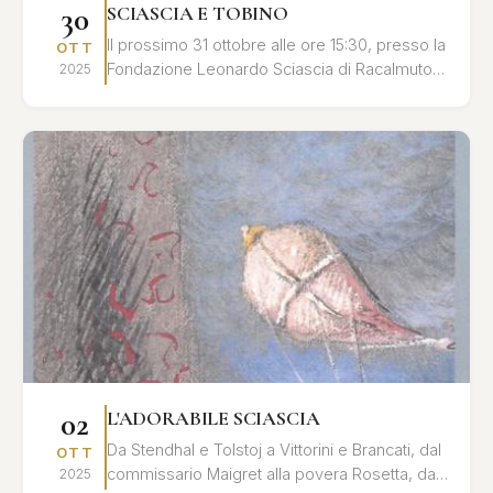
30
SCIASCIA E TOBINO
Il prossimo 31 ottobre alle ore 15:30, presso la
OTT
Fondazione Leonardo Sciascia di Racalmuto,
2025
si terrà un convegno dedicato al profondo
legame umano ...
02
L'ADORABILE SCIASCIA
Da Stendhal e Tolstoj a Vittorini e Brancati, dal
OTT
commissario Maigret alla povera Rosetta, dal
2025