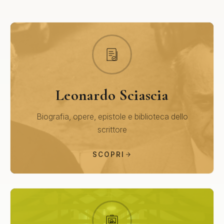
Leonardo Sciascia
Biografia, opere, epistole e biblioteca dello
scrittore
SCOPRI