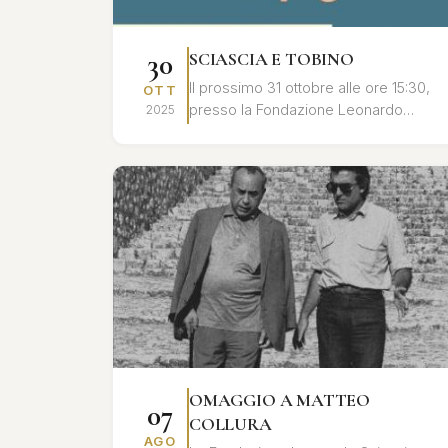
30
SCIASCIA E TOBINO
Il prossimo 31 ottobre alle ore 15:30,
OTT
presso la Fondazione Leonardo
2025
Sciascia di Racalmuto, si terrà un
convegno dedicato al profondo
legame umano ...
OMAGGIO A MATTEO
07
COLLURA
AGO