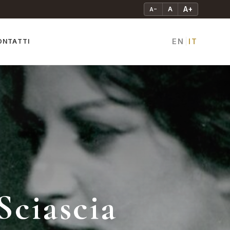
A+
A
A−
EN
IT
ONTATTI
|
Sciascia