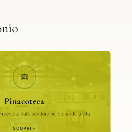
onio
Pinacoteca
 raccolta dallo scrittore nel corso della vita
SCOPRI