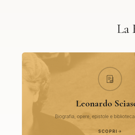
La 
Leonardo Scias
Biografia, opere, epistole e biblioteca
SCOPRI