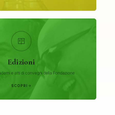
Edizioni
aderni e atti di convegni della Fondazione
SCOPRI