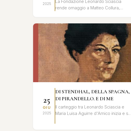
La Fondazione Leonardo Sciascia
2025
rende omaggio a Matteo Collura,
biografo e studioso dell'opera di
Leonardo Sciascia, con una giornata di
studi e ri...
DI STENDHAL, DELLA SPAGNA,
25
DI PIRANDELLO. E DI ME
Il carteggio tra Leonardo Sciascia e
GIU
Maria Luisa Aguirre d'Amico inizia e si
2025
conclude all’insegna dell'eredità di
Pirandello e si alimenta di ...