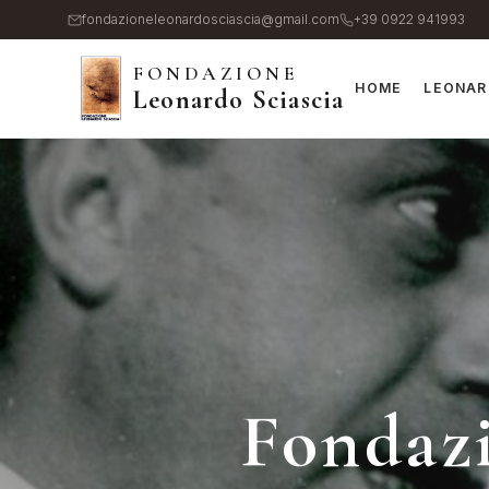
Salta
fondazioneleonardosciascia@gmail.com
+39 0922 941993
al
FONDAZIONE
contenuto
HOME
LEONAR
Leonardo Sciascia
principale
Fondazi