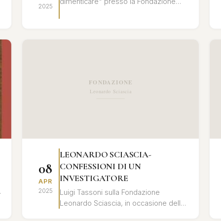
dimenticare" presso la Fondazione
2025
Leonardo Sciascia. Un'analisi
approfondita del rapporto tra memoria
storica ...
LEONARDO SCIASCIA-
08
CONFESSIONI DI UN
INVESTIGATORE
APR
2025
Luigi Tassoni sulla Fondazione
Leonardo Sciascia, in occasione della
presentazione del libro "Leonardo