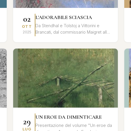
02
L'ADORABILE SCIASCIA
Da Stendhal e Tolstoj a Vittorini e
OTT
Brancati, dal commissario Maigret alla
2025
povera Rosetta, dal cavaliere
Chevalley al principe Myškin, dalle l...
UN EROE DA DIMENTICARE
29
Presentazione del volume "Un eroe da
LUG