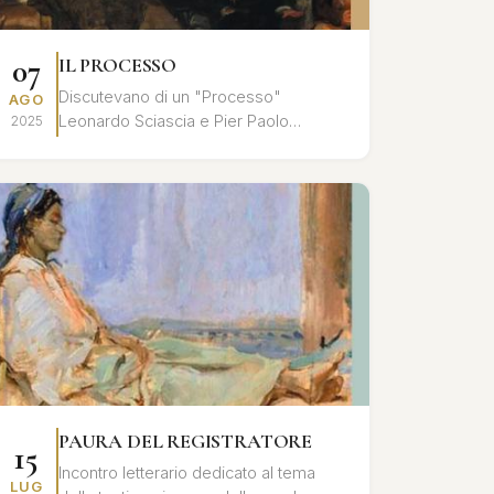
07
IL PROCESSO
Discutevano di un "Processo"
AGO
Leonardo Sciascia e Pier Paolo
2025
Pasolini, nell'ultimo tempo che
precedette l'assassinio del poeta: un
processo all'inte...
PAURA DEL REGISTRATORE
15
Incontro letterario dedicato al tema
LUG