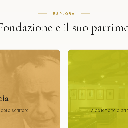
ESPLORA
Fondazione e il suo patrim
cia
 dello scrittore
La collezione d'arte