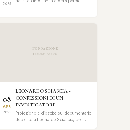
della testimonianza e della parola
2025
registrata nell'opera di Leonardo
Sciascia, con letture e interventi critici.
LEONARDO SCIASCIA -
08
CONFESSIONI DI UN
INVESTIGATORE
APR
2025
Proiezione e dibattito sul documentario
dedicato a Leonardo Sciascia, che
ripercorre la sua vita e le sue opere