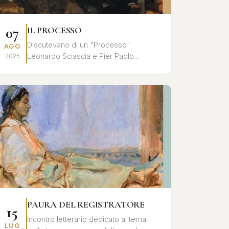
07
IL PROCESSO
Discutevano di un "Processo"
AGO
Leonardo Sciascia e Pier Paolo
2025
Pasolini, nell'ultimo tempo che
precedette l'assassinio del poeta: un
processo all'inte...
PAURA DEL REGISTRATORE
15
Incontro letterario dedicato al tema
LUG