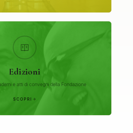
Edizioni
aderni e atti di convegni della Fondazione
SCOPRI