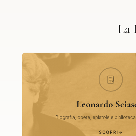
La 
Leonardo Scias
Biografia, opere, epistole e biblioteca
SCOPRI