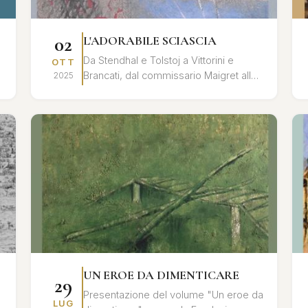
02
L'ADORABILE SCIASCIA
Da Stendhal e Tolstoj a Vittorini e
OTT
Brancati, dal commissario Maigret alla
2025
povera Rosetta, dal cavaliere
Chevalley al principe Myškin, dalle l...
UN EROE DA DIMENTICARE
29
Presentazione del volume "Un eroe da
LUG