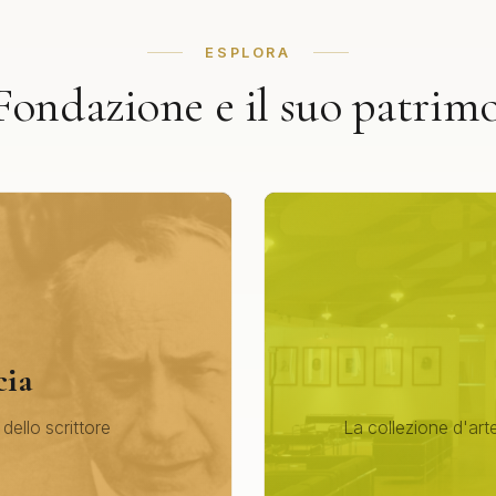
ESPLORA
Fondazione e il suo patrim
cia
 dello scrittore
La collezione d'arte