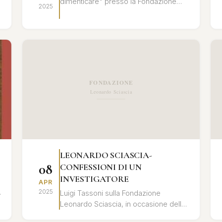
dimenticare" presso la Fondazione
2025
Leonardo Sciascia. Un'analisi
approfondita del rapporto tra memoria
storica ...
LEONARDO SCIASCIA-
08
CONFESSIONI DI UN
INVESTIGATORE
APR
2025
Luigi Tassoni sulla Fondazione
Leonardo Sciascia, in occasione della
presentazione del libro "Leonardo