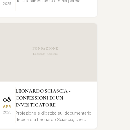
della testimonianza e della parola
2025
registrata nell'opera di Leonardo
Sciascia, con letture e interventi critici.
LEONARDO SCIASCIA -
08
CONFESSIONI DI UN
INVESTIGATORE
APR
2025
Proiezione e dibattito sul documentario
dedicato a Leonardo Sciascia, che
ripercorre la sua vita e le sue opere