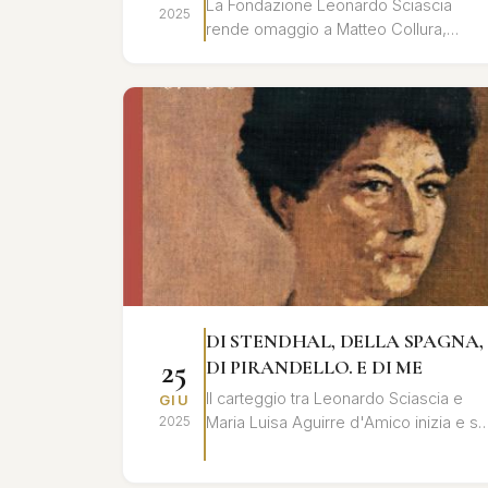
La Fondazione Leonardo Sciascia
2025
rende omaggio a Matteo Collura,
biografo e studioso dell'opera di
Leonardo Sciascia, con una giornata di
studi e ri...
DI STENDHAL, DELLA SPAGNA,
25
DI PIRANDELLO. E DI ME
Il carteggio tra Leonardo Sciascia e
GIU
Maria Luisa Aguirre d'Amico inizia e si
2025
conclude all’insegna dell'eredità di
Pirandello e si alimenta di ...