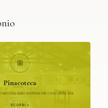
onio
Pinacoteca
 raccolta dallo scrittore nel corso della vita
SCOPRI