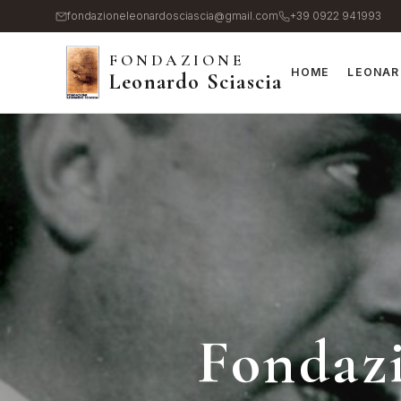
Salta
fondazioneleonardosciascia@gmail.com
+39 0922 941993
al
FONDAZIONE
contenuto
HOME
LEONAR
Leonardo Sciascia
principale
Fondazi