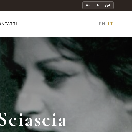
A+
A
A−
EN
IT
ONTATTI
|
Sciascia