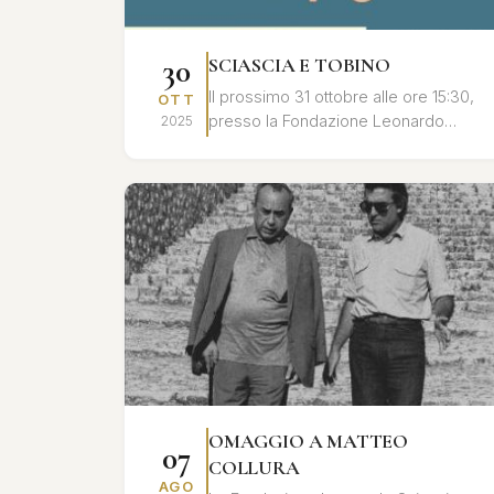
30
SCIASCIA E TOBINO
Il prossimo 31 ottobre alle ore 15:30,
OTT
presso la Fondazione Leonardo
2025
Sciascia di Racalmuto, si terrà un
convegno dedicato al profondo
legame umano ...
OMAGGIO A MATTEO
07
COLLURA
AGO